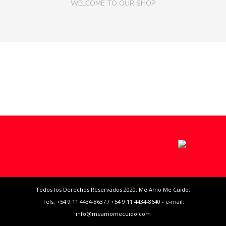
WELCOME TO OUR SHOP
Todos los Derechos Reservados 2020. Me Amo Me Cuido.
Tels: +54 9 11 4434-8637 / +54 9 11 4434-8640 - e-mail:
info@meamomecuido.com