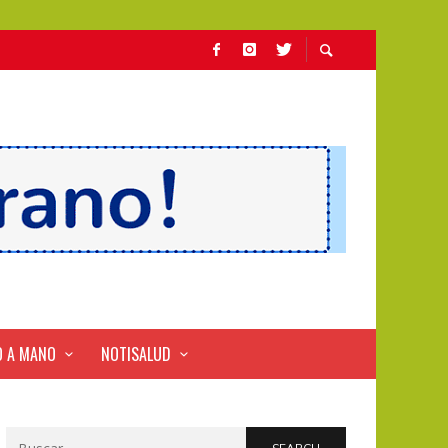
 A MANO
NOTISALUD
Search