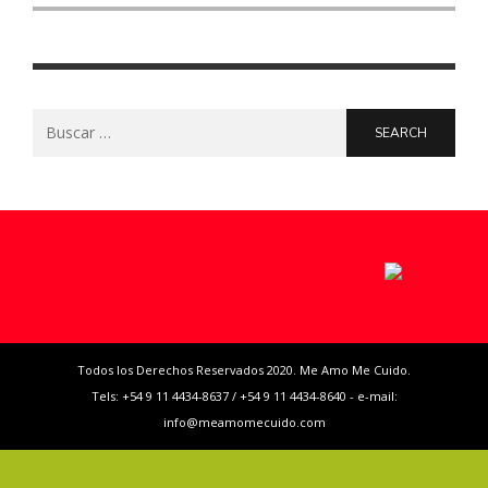
Search
for:
Todos los Derechos Reservados 2020. Me Amo Me Cuido.
Tels: +54 9 11 4434-8637 / +54 9 11 4434-8640 - e-mail:
info@meamomecuido.com