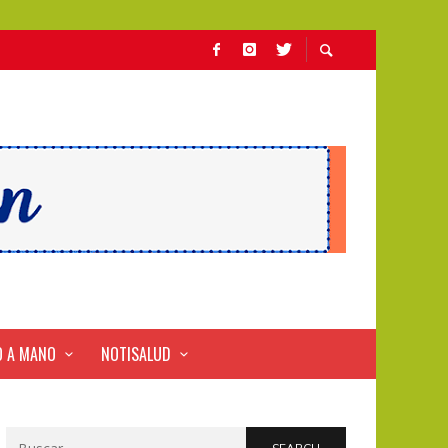
 A MANO
NOTISALUD
Search