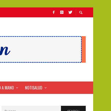
 A MANO
NOTISALUD
Search