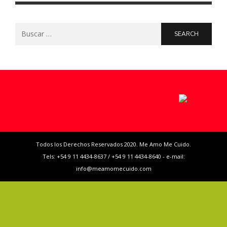
Search
for:
Todos los Derechos Reservados 2020. Me Amo Me Cuido.
Tels: +54 9 11 4434-8637 / +54 9 11 4434-8640 - e-mail:
info@meamomecuido.com