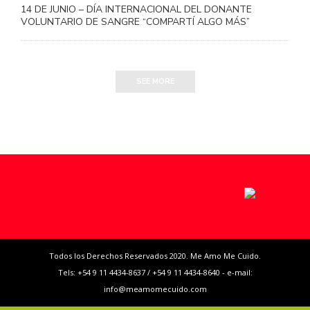
14 DE JUNIO – DÍA INTERNACIONAL DEL DONANTE
VOLUNTARIO DE SANGRE “COMPARTÍ ALGO MÁS”
SEE MORE
Todos los Derechos Reservados 2020. Me Amo Me Cuido.
Tels: +54 9 11 4434-8637 / +54 9 11 4434-8640 - e-mail:
info@meamomecuido.com