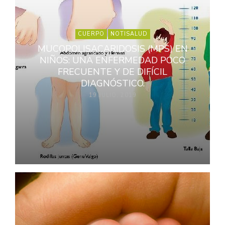
CUERPO
NOTISALUD
MUCOPOLISACARIDOSIS (MPS) EN
NIÑOS: UNA ENFERMEDAD POCO
FRECUENTE Y DE DIFÍCIL
DIAGNÓSTICO.
19 JULIO, 2019