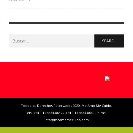
Search
for:
Todos los Derechos Reservados 2020. Me Amo Me Cuido.
Tels: +54 9 11 4434-8637 / +54 9 11 4434-8640 - e-mail:
info@meamomecuido.com